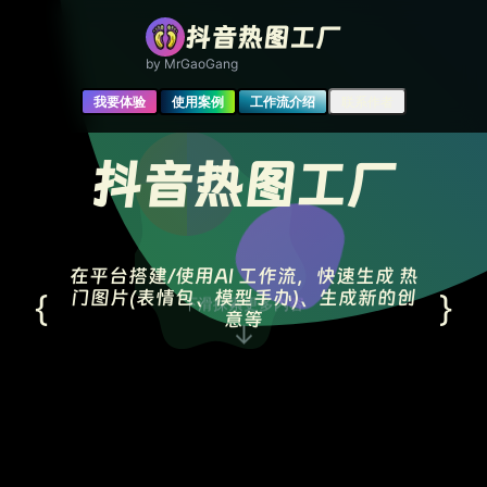
抖音热图工厂
by MrGaoGang
我要体验
使用案例
工作流介绍
联系作者
抖音热图工厂
在平台搭建/使用AI 工作流，快速生成 热
{
}
门图片(表情包、模型手办)、生成新的创
下滑探索更多内容
意等
↓